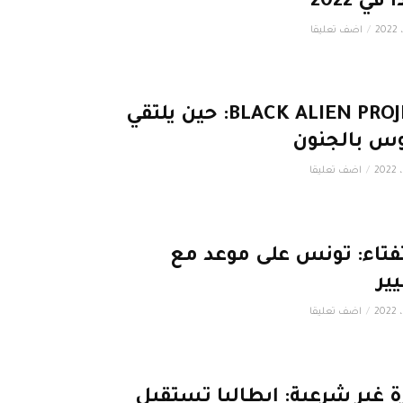
 في 2022
اضف تعليقا
BLACK ALIEN PROJECT: حين يلتقي
س بالجنون
اضف تعليقا
تاء: تونس على موعد مع
يير
اضف تعليقا
 غير شرعية: إيطاليا تستقبل