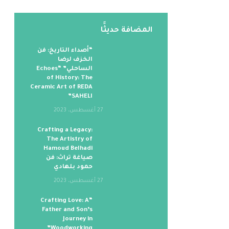
المضافة حديثََا
“أصداء التاريخ: فن
الخزف لرضا
الساحلي” “Echoes
of History: The
Ceramic Art of REDA
SAHELI”
27 أغسطس، 2023
Crafting a Legacy:
The Artistry of
Hamoud Belhadi
صياغة تراث: فن
حمود بلهادي
27 أغسطس، 2023
“Crafting Love: A
Father and Son’s
Journey in
Woodworking”