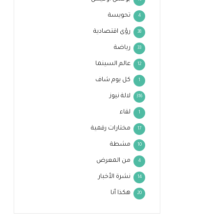
10
تحويسة
4
رؤى اقتصادية
38
رياضة
33
عالم السينما
12
كل يوم شاف
1
لالة نيوز
316
لقاء
1
مختارات رقمية
17
مشطة
10
من المعرض
4
نشرة الأخبار
14
هكذا أنا
20