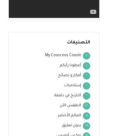
التصنيفات
My Couscous Cousin
2
أعطونا رأيكم
2
أفكار و نصائح
7
إسلاميات
1
التاريخ في دقيقة
1
الطقس الآن
31
العالم الأخضر
4
بدون تعليق
39
بوكس أوفيس