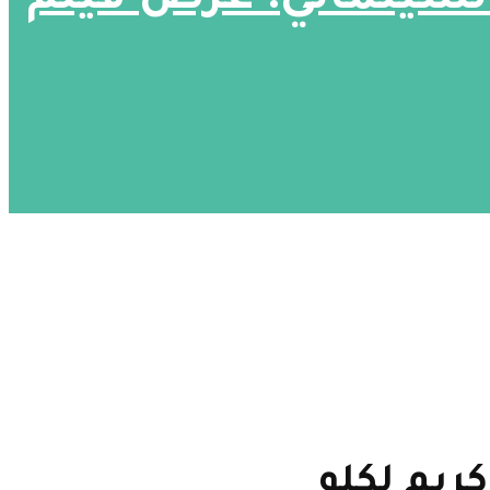
لسينمائي: عرض فيلم
ريم لكلو