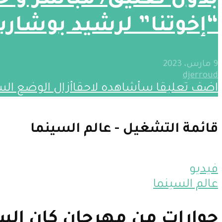
بدون تعليق/ مباشر و 
“إخوتنا” لرشيد بوشار
9 مارس، 2023
djerroud
اضف تعليقا
سأشاهده لاحقا
أزال
الوضع الس
قائمة التشغيل - عالم السينما
فيديو
عالم السينما
حوارات من مهرجان كان الس