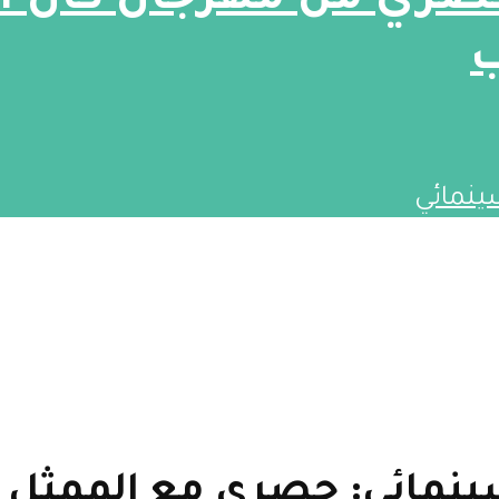
حصري من مهرجان كان ا
ب
ينمائي
ينمائي: حصري مع الممثل ك