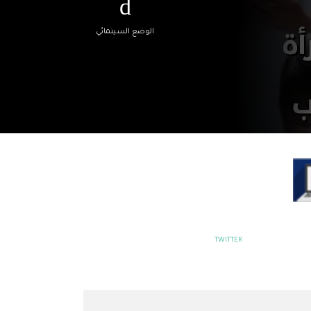
الوضع السينمائي
TWITTER