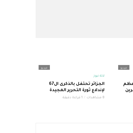
فيديو
فيديو
لالة نيوز
عظم
الجزائر تحتفل بالذكرى ال67
رين
لإندلاع ثورة التحرير المجيدة
8 مشاهدات
1 قراءة دقيقة