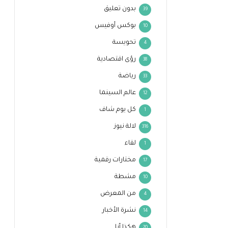
بدون تعليق
39
بوكس أوفيس
10
تحويسة
4
رؤى اقتصادية
38
رياضة
33
عالم السينما
12
كل يوم شاف
1
لالة نيوز
316
لقاء
1
مختارات رقمية
17
مشطة
10
من المعرض
4
نشرة الأخبار
14
هكذا أنا