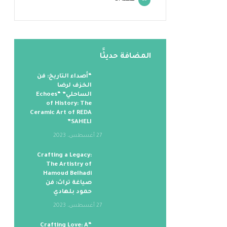
20
المضافة حديثََا
“أصداء التاريخ: فن
الخزف لرضا
الساحلي” “Echoes
of History: The
Ceramic Art of REDA
SAHELI”
27 أغسطس، 2023
Crafting a Legacy:
The Artistry of
Hamoud Belhadi
صياغة تراث: فن
حمود بلهادي
27 أغسطس، 2023
“Crafting Love: A