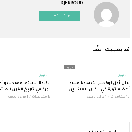
DJERROUD
عرض كل المشاركات
قد يعجبك أيضًا
فيديو
لالة نيوز
لالة نيوز
بيان أول نوفمبر…شهادة ميلاد
القادة الستة…مهندسو أ
أعظم ثورة في القرن العشرين
ثورة في تاريخ القرن العش
10 مشاهدات
1 قراءة دقيقة
12 مشاهدات
1 قراءة دقيقة