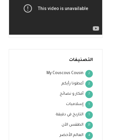
التصنيفات
My Couscous Cousin
2
أعطونا رأيكم
2
أفكار و نصائح
7
إسلاميات
1
التاريخ في دقيقة
1
الطقس الآن
31
العالم الأخضر
4