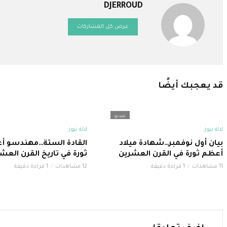
DJERROUD
عرض كل المشاركات
قد يعجبك أيضًا
فيديو
لالة نيوز
لالة نيوز
بيان أول نوفمبر…شهادة ميلاد
القادة الستة…مهندسو أ
أعظم ثورة في القرن العشرين
ثورة في تاريخ القرن العش
11 مشاهدات
1 قراءة دقيقة
12 مشاهدات
1 قراءة دقيقة