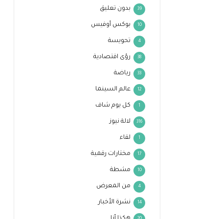
بدون تعليق
39
بوكس أوفيس
10
تحويسة
4
رؤى اقتصادية
38
رياضة
33
عالم السينما
12
كل يوم شاف
1
لالة نيوز
316
لقاء
1
مختارات رقمية
17
مشطة
10
من المعرض
4
نشرة الأخبار
14
هكذا أنا