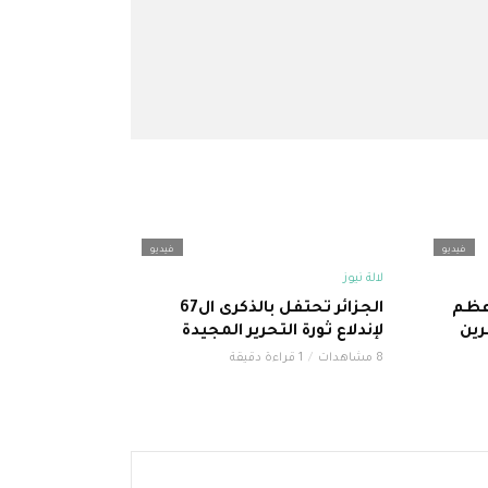
فيديو
فيديو
لالة نيوز
عظم
الجزائر تحتفل بالذكرى ال67
رين
لإندلاع ثورة التحرير المجيدة
8 مشاهدات
1 قراءة دقيقة