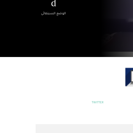
الوضع السينمائي
TWITTER