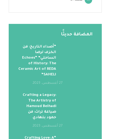
20
المضافة حديثََا
“أصداء التاريخ: فن
الخزف لرضا
الساحلي” “Echoes
of History: The
Ceramic Art of REDA
SAHELI”
27 أغسطس، 2023
Crafting a Legacy:
The Artistry of
Hamoud Belhadi
صياغة تراث: فن
حمود بلهادي
27 أغسطس، 2023
“Crafting Love: A