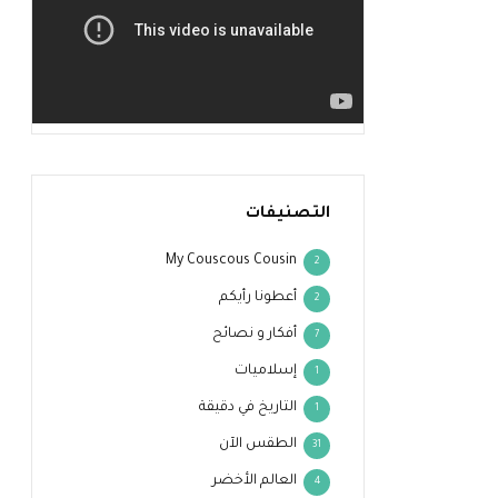
التصنيفات
My Couscous Cousin
2
أعطونا رأيكم
2
أفكار و نصائح
7
إسلاميات
1
التاريخ في دقيقة
1
الطقس الآن
31
العالم الأخضر
4