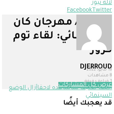
لالة نيوز
Facebook
Twitter
حصري/ مهرجان كان
السينمائي: لقاء توم
كروز
DJERROUD
18 مايو، 2022
8 مشاهدات
1 قراءة دقيقة
عرض كل المشاركات
اضف تعليقا
سأشاهده لاحقا
أزال
الوضع
السينمائي
قد يعجبك أيضًا