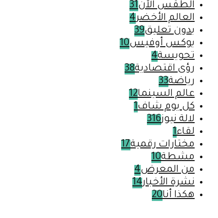
الطقس الآن
31
العالم الأخضر
4
بدون تعليق
39
بوكس أوفيس
10
تحويسة
4
رؤى اقتصادية
38
رياضة
33
عالم السينما
12
كل يوم شاف
1
لالة نيوز
316
لقاء
1
مختارات رقمية
17
مشطة
10
من المعرض
4
نشرة الأخبار
14
هكذا أنا
20