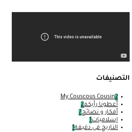
التصنيفات
My Couscous Cousin
2
أعطونا رأيكم
2
أفكار و نصائح
7
إسلاميات
1
التاريخ في دقيقة
1