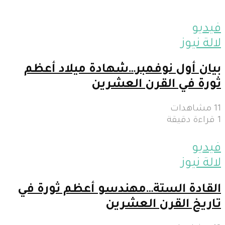
فيديو
لالة نيوز
بيان أول نوفمبر…شهادة ميلاد أعظم
ثورة في القرن العشرين
11 مشاهدات
1 قراءة دقيقة
فيديو
لالة نيوز
القادة الستة…مهندسو أعظم ثورة في
تاريخ القرن العشرين