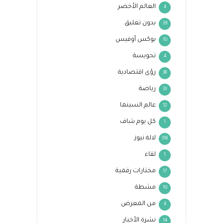
العالم الأخضر
4
بدون تعليق
39
بوكس أوفيس
10
تحويسة
4
رؤى اقتصادية
38
رياضة
33
عالم السينما
12
كل يوم شاف
1
لالة نيوز
316
لقاء
1
مختارات رقمية
17
مشطة
10
من المعرض
4
نشرة الأخبار
14