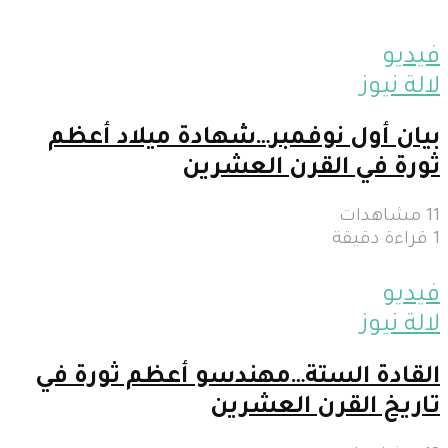
فيديو
لالة نيوز
بيان أول نوفمبر…شهادة ميلاد أعظم
ثورة في القرن العشرين
11 مشاهدات
1 قراءة دقيقة
فيديو
لالة نيوز
القادة الستة…مهندسو أعظم ثورة في
تاريخ القرن العشرين