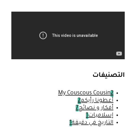
التصنيفات
My Couscous Cousin
2
أعطونا رأيكم
2
أفكار و نصائح
7
إسلاميات
1
التاريخ في دقيقة
1