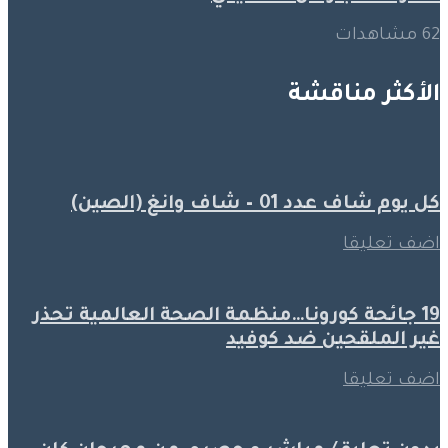
62 مشاهدات
الأكثر مناقشة
كل يوم شاف عدد 01 – شاف وانغ (الصين)
اضف تعليقا
19 جائحة كورونا…منظمة الصحة العالمية تحذر
غير الملقحين ضد كوفيد
اضف تعليقا