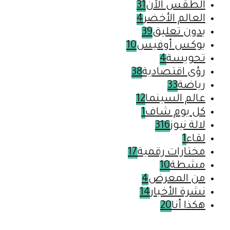
الطقس الآن
31
العالم الأخضر
4
بدون تعليق
39
بوكس أوفيس
10
تحويسة
4
رؤى اقتصادية
38
رياضة
33
عالم السينما
12
كل يوم شاف
1
لالة نيوز
316
لقاء
1
مختارات رقمية
17
مشطة
10
من المعرض
4
نشرة الأخبار
14
هكذا أنا
20