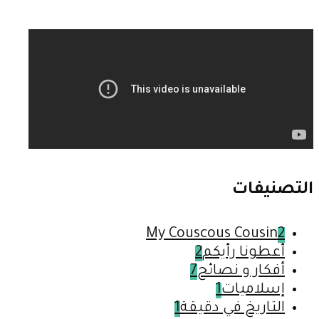
التصنيفات
My Couscous Cousin
2
أعطونا رأيكم
2
أفكار و نصائح
7
إسلاميات
1
التاريخ في دقيقة
1