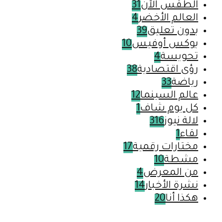
الطقس الآن
31
العالم الأخضر
4
بدون تعليق
39
بوكس أوفيس
10
تحويسة
4
رؤى اقتصادية
38
رياضة
33
عالم السينما
12
كل يوم شاف
1
لالة نيوز
316
لقاء
1
مختارات رقمية
17
مشطة
10
من المعرض
4
نشرة الأخبار
14
هكذا أنا
20