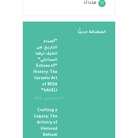
هكذا أنا
20
المضافة حديثََا
“أصداء
التاريخ: فن
الخزف لرضا
الساحلي”
“Echoes of
History: The
Ceramic Art
of REDA
SAHELI”
27 أغسطس، 2023
Crafting a
Legacy: The
Artistry of
Hamoud
Belhadi