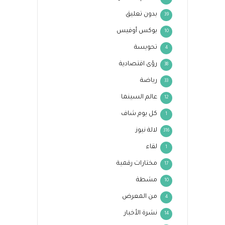
بدون تعليق
39
بوكس أوفيس
10
تحويسة
4
رؤى اقتصادية
38
رياضة
33
عالم السينما
12
كل يوم شاف
1
لالة نيوز
316
لقاء
1
مختارات رقمية
17
مشطة
10
من المعرض
4
نشرة الأخبار
14