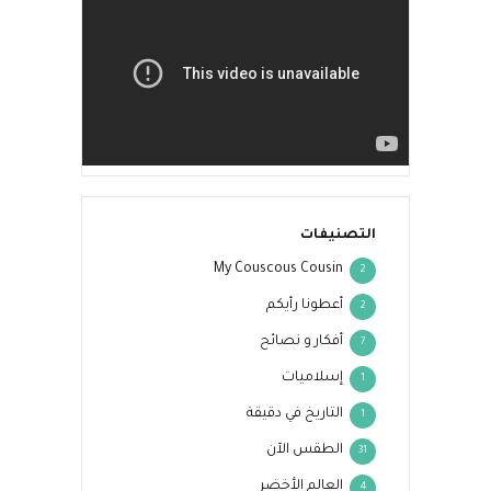
التصنيفات
My Couscous Cousin
2
أعطونا رأيكم
2
أفكار و نصائح
7
إسلاميات
1
التاريخ في دقيقة
1
الطقس الآن
31
العالم الأخضر
4