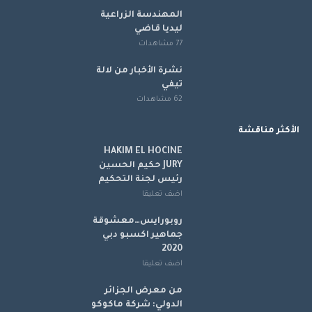
المهندسة الزراعية
ليديا قاضي
77 مشاهدات
نشرة الأخبار من لالة
تيفي
62 مشاهدات
الأكثر مناقشة
HAKIM EL HOCINE
JURY حكيم الحسين
رئيس لجنة التحكيم
اضف تعليقا
روبورايس…معشوقة
جماهير اكسبو دبي
2020
اضف تعليقا
من معرض الجزائر
الدولي: شركة ماكوكو