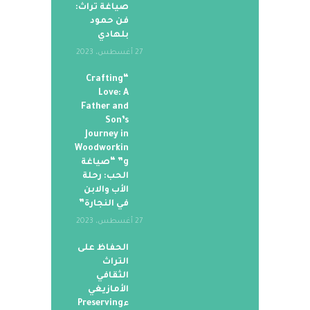
صياغة تراث:
فن حمود
بلهادي
27 أغسطس، 2023
“Crafting
Love: A
Father and
Son’s
Journey in
Woodworkin
g” “صياغة
الحب: رحلة
الأب والابن
في النجارة”
27 أغسطس، 2023
الحفاظ على
التراث
الثقافي
الأمازيغي
ءPreserving