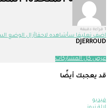
المملكة المتحدة: الملك
12 سبتمبر، 2022
9 مشاهدات
1 قراءة دقيقة
اضف تعليقا
سأشاهده لاحقا
أزال
الوضع الس
DJERROUD
عرض كل المشاركات
قد يعجبك أيضًا
فيديو
لالة نيوز