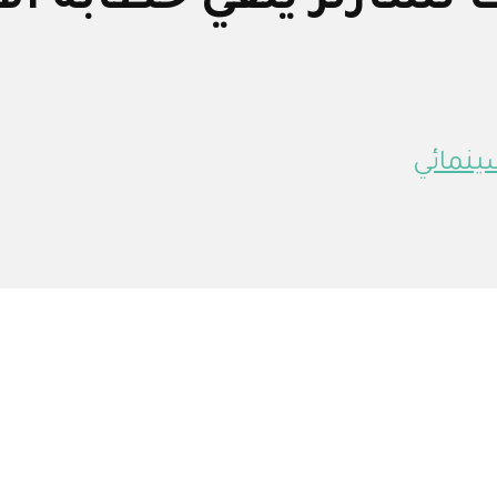
 تشارلز يلقي خطابه ال
ينمائي