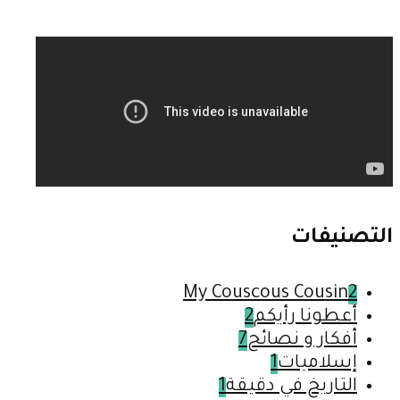
التصنيفات
My Couscous Cousin
2
أعطونا رأيكم
2
أفكار و نصائح
7
إسلاميات
1
التاريخ في دقيقة
1