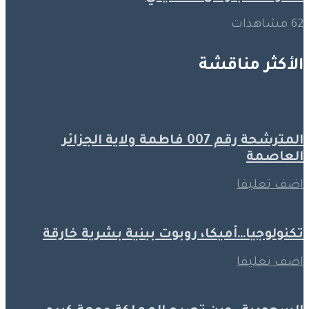
62 مشاهدات
الأكثر مناقشة
المترشحة رقم 007 فاطمة ولاية الجزائر
العاصمة
اضف تعليقا
تكنولوجيا…أميكا، روبوت ببنية بشرية خارقة
اضف تعليقا