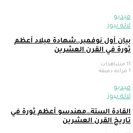
فيديو
لالة نيوز
بيان أول نوفمبر…شهادة ميلاد أعظم
ثورة في القرن العشرين
11 مشاهدات
1 قراءة دقيقة
فيديو
لالة نيوز
القادة الستة…مهندسو أعظم ثورة في
تاريخ القرن العشرين