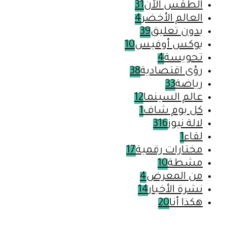
الطقس الآن
31
العالم الأخضر
4
بدون تعليق
39
بوكس أوفيس
10
تحويسة
4
رؤى اقتصادية
38
رياضة
33
عالم السينما
12
كل يوم شاف
1
لالة نيوز
316
لقاء
1
مختارات رقمية
17
مشطة
10
من المعرض
4
نشرة الأخبار
14
هكذا أنا
20