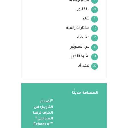
1
لالة نيوز
316
لقاء
1
مختارات رقمية
17
مشطة
10
من المعرض
4
نشرة الأخبار
14
هكذا أنا
20
المضافة حديثََا
“أصداء
التاريخ: فن
الخزف لرضا
الساحلي”
“Echoes of