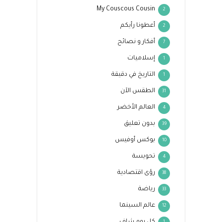
My Couscous Cousin
2
أعطونا رأيكم
2
أفكار و نصائح
7
إسلاميات
1
التاريخ في دقيقة
1
الطقس الآن
31
العالم الأخضر
4
بدون تعليق
39
بوكس أوفيس
10
تحويسة
4
رؤى اقتصادية
38
رياضة
33
عالم السينما
12
كل يوم شاف