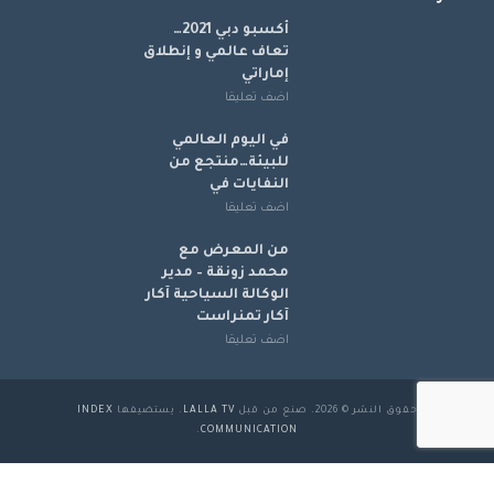
أكسبو دبي 2021…
تعاف عالمي و إنطلاق
إماراتي
اضف تعليقا
في اليوم العالمي
للبيئة…منتجع من
النفايات في
اضف تعليقا
من المعرض مع
محمد زونقة – مدير
الوكالة السياحية آكار
آكار تمنراست
اضف تعليقا
حقوق النشر © 2026. صنع من قبل
LALLA TV
. يستضيفها
INDEX
.
COMMUNICATION