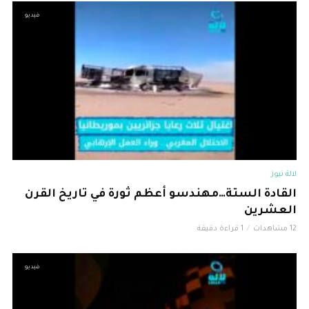
فيديو
لالة نيوز
القادة الستة…مهندسو أعظم ثورة في تاريخ القرن
العشرين
12 مشاهدات
1 قراءة دقيقة
فيديو