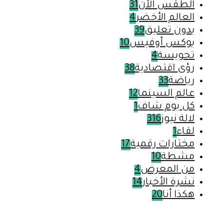
الطقس الآن
31
العالم الأخضر
4
بدون تعليق
39
بوكس أوفيس
10
تحويسة
4
رؤى اقتصادية
38
رياضة
33
عالم السينما
12
كل يوم شاف
1
لالة نيوز
316
لقاء
1
مختارات رقمية
17
مشطة
10
من المعرض
4
نشرة الأخبار
14
هكذا أنا
20