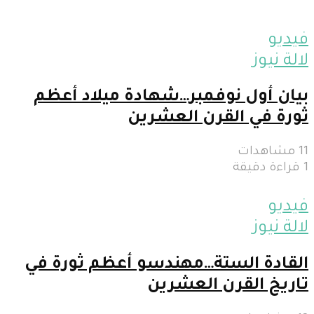
فيديو
لالة نيوز
بيان أول نوفمبر…شهادة ميلاد أعظم
ثورة في القرن العشرين
11 مشاهدات
1 قراءة دقيقة
فيديو
لالة نيوز
القادة الستة…مهندسو أعظم ثورة في
تاريخ القرن العشرين