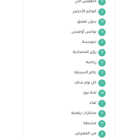
الطقس الآن
31
العالم الأخضر
4
بدون تعليق
39
بوكس أوفيس
10
تحويسة
4
رؤى اقتصادية
38
رياضة
33
عالم السينما
12
كل يوم شاف
1
لالة نيوز
316
لقاء
1
مختارات رقمية
17
مشطة
10
من المعرض
4