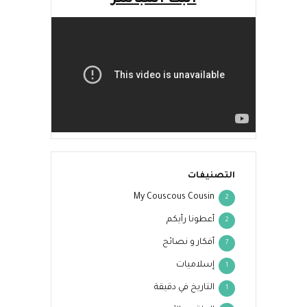
البث المباشر
التصنيفات
My Couscous Cousin
2
أعطونا رأيكم
2
أفكار و نصائح
7
إسلاميات
1
التاريخ في دقيقة
1