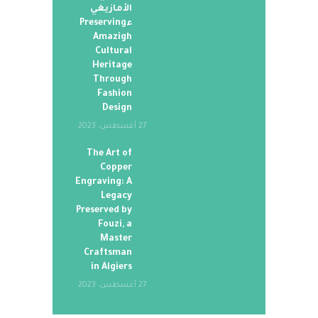
الأمازيغي
ءPreserving
Amazigh
Cultural
Heritage
Through
Fashion
Design
27 أغسطس، 2023
The Art of
Copper
Engraving: A
Legacy
Preserved by
Fouzi, a
Master
Craftsman
in Algiers
27 أغسطس، 2023