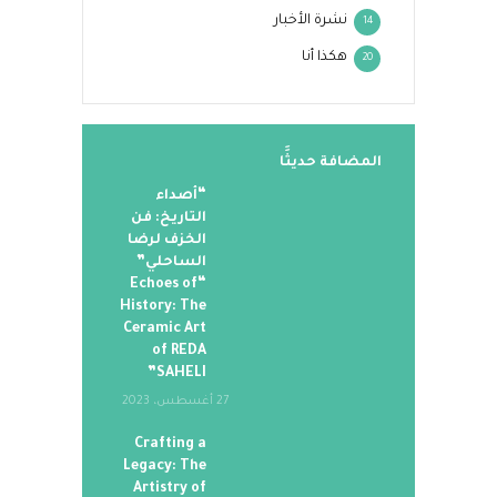
نشرة الأخبار
14
هكذا أنا
20
المضافة حديثََا
“أصداء
التاريخ: فن
الخزف لرضا
الساحلي”
“Echoes of
History: The
Ceramic Art
of REDA
SAHELI”
27 أغسطس، 2023
Crafting a
Legacy: The
Artistry of