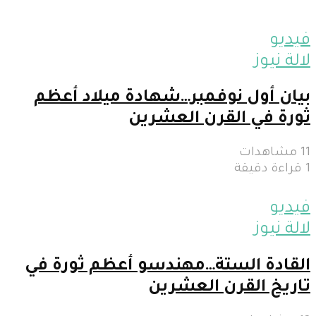
فيديو
لالة نيوز
بيان أول نوفمبر…شهادة ميلاد أعظم
ثورة في القرن العشرين
11 مشاهدات
1 قراءة دقيقة
فيديو
لالة نيوز
القادة الستة…مهندسو أعظم ثورة في
تاريخ القرن العشرين