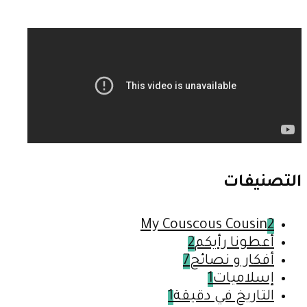
التصنيفات
My Couscous Cousin
2
أعطونا رأيكم
2
أفكار و نصائح
7
إسلاميات
1
التاريخ في دقيقة
1