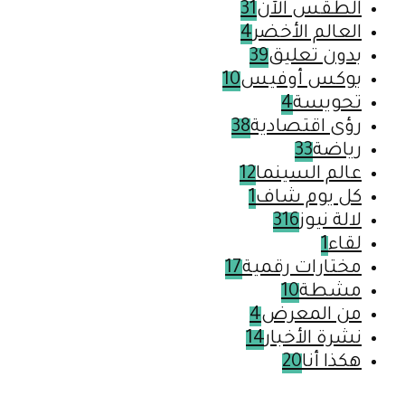
الطقس الآن
31
العالم الأخضر
4
بدون تعليق
39
بوكس أوفيس
10
تحويسة
4
رؤى اقتصادية
38
رياضة
33
عالم السينما
12
كل يوم شاف
1
لالة نيوز
316
لقاء
1
مختارات رقمية
17
مشطة
10
من المعرض
4
نشرة الأخبار
14
هكذا أنا
20