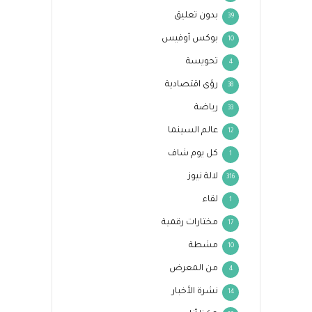
بدون تعليق
39
بوكس أوفيس
10
تحويسة
4
رؤى اقتصادية
38
رياضة
33
عالم السينما
12
كل يوم شاف
1
لالة نيوز
316
لقاء
1
مختارات رقمية
17
مشطة
10
من المعرض
4
نشرة الأخبار
14