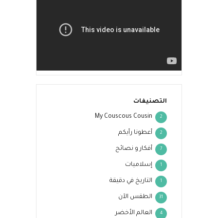
التصنيفات
My Couscous Cousin
2
أعطونا رأيكم
2
أفكار و نصائح
7
إسلاميات
1
التاريخ في دقيقة
1
الطقس الآن
31
العالم الأخضر
4