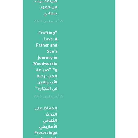
صياغة تراث:
فن حمود
بلهادي
27 أغسطس، 2023
“Crafting
Love: A
Father and
Son’s
Journey in
Woodworkin
g” “صياغة
الحب: رحلة
الأب والابن
في النجارة”
27 أغسطس، 2023
الحفاظ على
التراث
الثقافي
الأمازيغي
ءPreserving