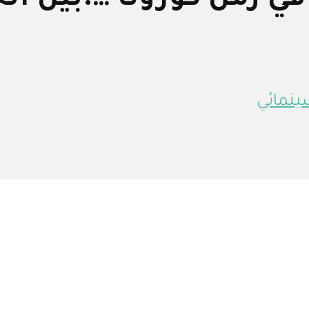
ي زمن كورونا ….بين ال
ينمائي