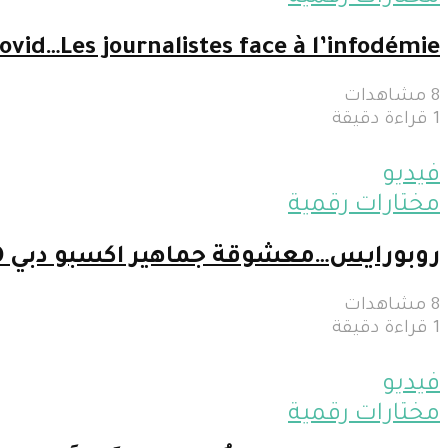
vid…Les journalistes face à l’infodémie
8 مشاهدات
1 قراءة دقيقة
فيديو
مختارات رقمية
روبورايس…معشوقة جماهير اكسبو دبي 2020
8 مشاهدات
1 قراءة دقيقة
فيديو
مختارات رقمية