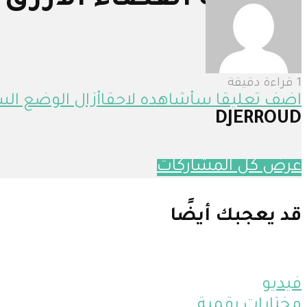
معلومة الفضاء الأزرق ف
8 مارس، 2023
238 مشاهدات
1 قراءة دقيقة
اضف تعليقا
سأشاهده لاحقا
أزال
الوضع الس
DJERROUD
عرض كل المشاركات
قد يعجبك أيضًا
فيديو
مختارات رقمية