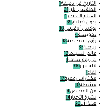
التاريخ في دقيقة
1
الطقس الآن
31
العالم الأخضر
4
بدون تعليق
39
بوكس أوفيس
10
تحويسة
4
رؤى اقتصادية
38
رياضة
33
عالم السينما
12
كل يوم شاف
1
لالة نيوز
316
لقاء
1
مختارات رقمية
17
مشطة
10
من المعرض
4
نشرة الأخبار
14
هكذا أنا
20