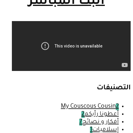
البث المباشر
التصنيفات
My Couscous Cousin
2
أعطونا رأيكم
2
أفكار و نصائح
7
إسلاميات
1