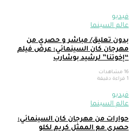
فيديو
عالم السينما
بدون تعليق/ مباشر و حصري من
مهرجان كان السينمائي: عرض فيلم
“إخوتنا” لرشيد بوشارب
16 مشاهدات
1 قراءة دقيقة
فيديو
عالم السينما
حوارات من مهرجان كان السينمائي:
حصري مع الممثل كريم لكلو