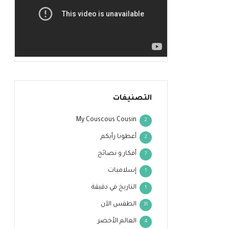
التصنيفات
My Couscous Cousin
2
أعطونا رأيكم
2
أفكار و نصائح
7
إسلاميات
1
التاريخ في دقيقة
1
الطقس الآن
31
العالم الأخضر
4