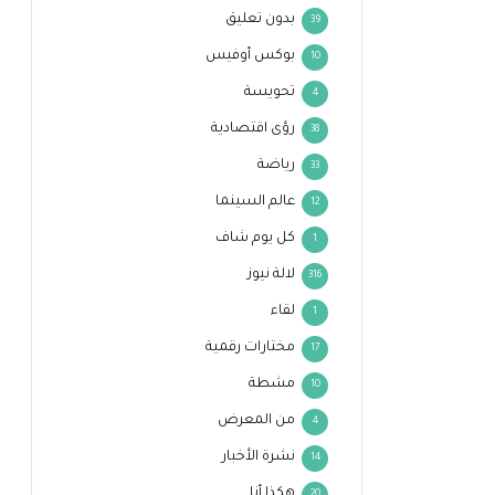
بدون تعليق
39
بوكس أوفيس
10
تحويسة
4
رؤى اقتصادية
38
رياضة
33
عالم السينما
12
كل يوم شاف
1
لالة نيوز
316
لقاء
1
مختارات رقمية
17
مشطة
10
من المعرض
4
نشرة الأخبار
14
هكذا أنا