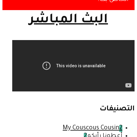
البث المباشر
التصنيفات
My Couscous Cousin
2
أعطونا رأيكم
2