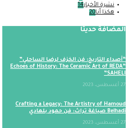
نشرة الأخبار
14
هكذا أنا
20
المضافة حديثََا
“أصداء التاريخ: فن الخزف لرضا الساحلي”
“Echoes of History: The Ceramic Art of REDA
SAHELI”
27 أغسطس، 2023
Crafting a Legacy: The Artistry of Hamoud
Belhadi صياغة تراث: فن حمود بلهادي
27 أغسطس، 2023