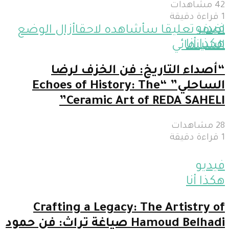
42 مشاهدات
1 قراءة دقيقة
فيديو
اضف تعليقا
سأشاهده لاحقا
أزال
الوضع
هكذا أنا
السينمائي
“أصداء التاريخ: فن الخزف لرضا
الساحلي” “Echoes of History: The
Ceramic Art of REDA SAHELI”
28 مشاهدات
1 قراءة دقيقة
فيديو
هكذا أنا
Crafting a Legacy: The Artistry of
Hamoud Belhadi صياغة تراث: فن حمود