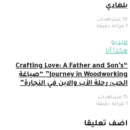
بلهادي
37 مشاهدات
1 قراءة دقيقة
فيديو
هكذا أنا
“Crafting Love: A Father and Son’s
Journey in Woodworking” “صياغة
الحب: رحلة الأب والابن في النجارة”
15 مشاهدات
1 قراءة دقيقة
اضف تعليقا