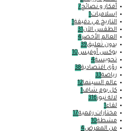
أفكار و نصائح
7
إسلاميات
1
التاريخ في دقيقة
1
الطقس الآن
31
العالم الأخضر
4
بدون تعليق
39
بوكس أوفيس
10
تحويسة
4
رؤى اقتصادية
38
رياضة
33
عالم السينما
12
كل يوم شاف
1
لالة نيوز
316
لقاء
1
مختارات رقمية
17
مشطة
10
من المعرض
4